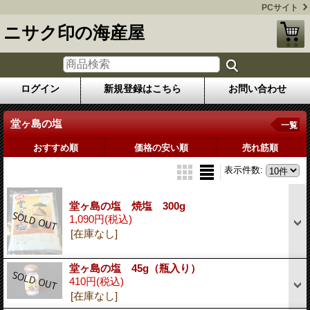
PCサイト
ニサク印の海産屋
ログイン
新規登録はこちら
お問い合わせ
堂ヶ島の塩
一覧
おすすめ順
価格の安い順
売れ筋順
表示件数
:
堂ヶ島の塩 焼塩 300g
1,090円
(税込)
[在庫なし]
堂ヶ島の塩 45g（瓶入り）
410円
(税込)
[在庫なし]