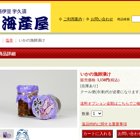
ご利用案内
お問い合わせ
｜
商品検索
:
｜
塩辛
｜
いかの漁師漬け
商品詳細
いかの漁師漬け
販売価格
:
1,150円
(税込)
[在庫あり]
クール便(冷凍)代が必要になります
送料オプション金額はこちらでご
数量
:
返品特約に関する重要事項
｜