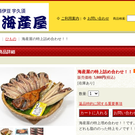
ご利用案内
お問い合わせ
｜
商品検索
:
｜
ひもの
｜
海産屋の特上詰め合わせ！！
商品詳細
海産屋の特上詰め合わせ！！
販売価格
:
5,000円
(税込)
[在庫あり]
数量
:
返品特約に関する重要事項
｜
海産屋の特上埋め合わせ！！です
どれも脂ののった特上モノです！