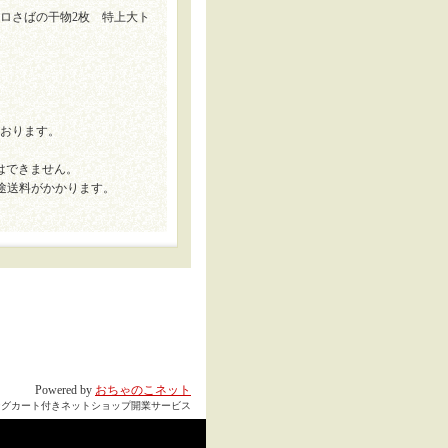
ロさばの干物2枚 特上大ト
ております。
はできません。
 別途送料がかかります。
Powered by
おちゃのこネット
ングカート付きネットショップ開業サービス